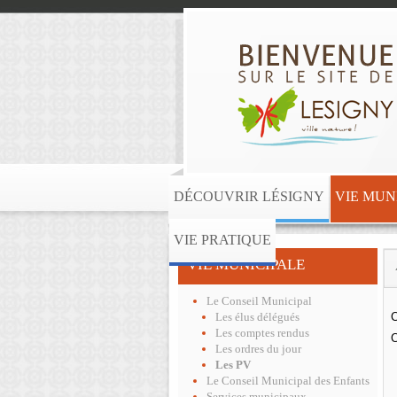
DÉCOUVRIR LÉSIGNY
VIE MUN
VIE PRATIQUE
VIE MUNICIPALE
Le Conseil Municipal
C
Les élus délégués
Les comptes rendus
C
Les ordres du jour
Les PV
Le Conseil Municipal des Enfants