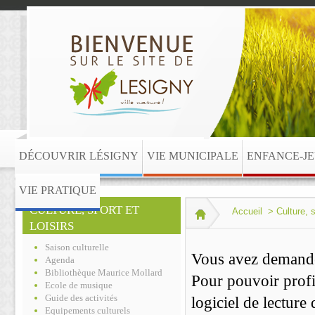
DÉCOUVRIR LÉSIGNY
VIE MUNICIPALE
ENFANCE-J
VIE PRATIQUE
CULTURE, SPORT ET
Accueil
>
Culture, s
LOISIRS
Saison culturelle
Vous avez demandé 
Agenda
Bibliothèque Maurice Mollard
Pour pouvoir profite
Ecole de musique
Guide des activités
logiciel de lecture
Equipements culturels