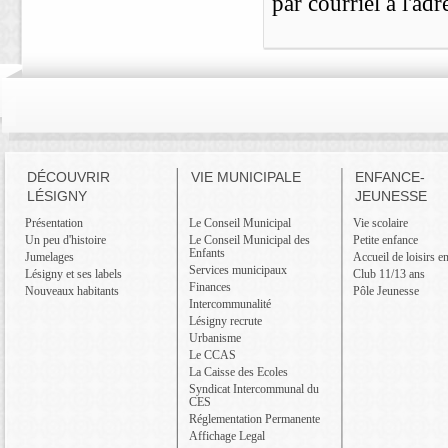
par courriel à l'ad
DÉCOUVRIR
VIE MUNICIPALE
ENFANCE-
LÉSIGNY
JEUNESSE
Présentation
Le Conseil Municipal
Vie scolaire
Un peu d'histoire
Le Conseil Municipal des
Petite enfance
Enfants
Jumelages
Accueil de loisirs e
Services municipaux
Lésigny et ses labels
Club 11/13 ans
Finances
Nouveaux habitants
Pôle Jeunesse
Intercommunalité
Lésigny recrute
Urbanisme
Le CCAS
La Caisse des Ecoles
Syndicat Intercommunal du
CES
Réglementation Permanente
Affichage Legal