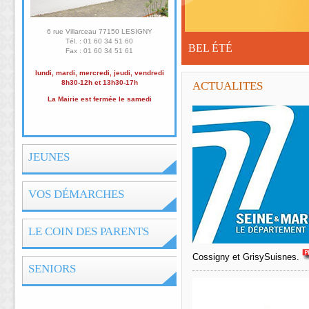
6 rue Villarceau
77150 LESIGNY
Tél. : 01 60 34 51 60
BEL ÉTÉ
Fax : 01 60 34 51 61
lundi, mardi, mercredi, jeudi, vendredi
8h30-12h et 13h30-17h
ACTUALITES
La Mairie est fermée le samedi
JEUNES
VOS DÉMARCHES
LE COIN DES PARENTS
Cossigny et Grisy­Suisnes.
SENIORS