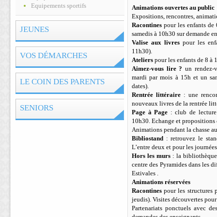
Equipements sportifs
Animations ouvertes au public
Expositions, rencontres, animatio
Racontines
pour les enfants de
JEUNES
samedis à 10h30 sur demande en f
Valise aux livres
pour les enf
11h30).
VOS DÉMARCHES
Ateliers
pour les enfants de 8 à 
Aimez-vous lire ?
un rendez-v
mardi par mois à 15h et un sam
LE COIN DES PARENTS
dates).
Rentrée littéraire
: une rencon
nouveaux livres de la rentrée litt
SENIORS
Page à Page
: club de lecture
10h30. Echange et propositions d
Animations pendant la chasse aux
Bibliostand
: retrouvez le stan
L’entre deux et pour les journées
Hors les murs
: la bibliothèque
centre des Pyramides dans les diff
Estivales .
Animations réservées
Racontines
pour les structures p
jeudis). Visites découvertes pour
Partenariats ponctuels avec des
demandes des enseignants.